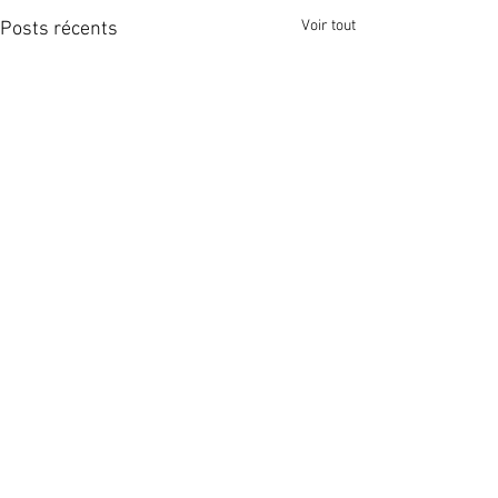
Voir tout
Posts récents
Société Immobilière de Haltinne SA
4, rue de Haltinne
5340 Gesves, Belgique